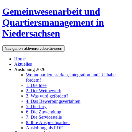
Direkt zum Inhalt
Gemeinwesenarbeit und
Quartiersmanagement in
Niedersachsen
Navigation aktivieren/deaktivieren
Home
Aktuelles
Auslobung 2026
Wohnquartiere stärken, Integration und Teilhabe
fördern!
1. Die Idee
2. Der Wettbewerb
3. Was wird gefördert?
4. Das Bewerbungsverfahren
5. Die Jury
6. Die Zuwendung
7. Die Servicestelle
8. Ihre Ansprechpartner
Auslobung als PDF