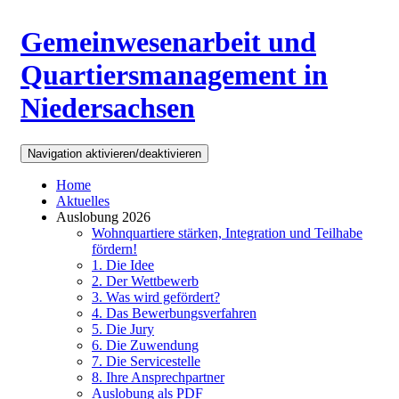
Direkt zum Inhalt
Gemeinwesenarbeit und
Quartiersmanagement in
Niedersachsen
Navigation aktivieren/deaktivieren
Home
Aktuelles
Auslobung 2026
Wohnquartiere stärken, Integration und Teilhabe
fördern!
1. Die Idee
2. Der Wettbewerb
3. Was wird gefördert?
4. Das Bewerbungsverfahren
5. Die Jury
6. Die Zuwendung
7. Die Servicestelle
8. Ihre Ansprechpartner
Auslobung als PDF