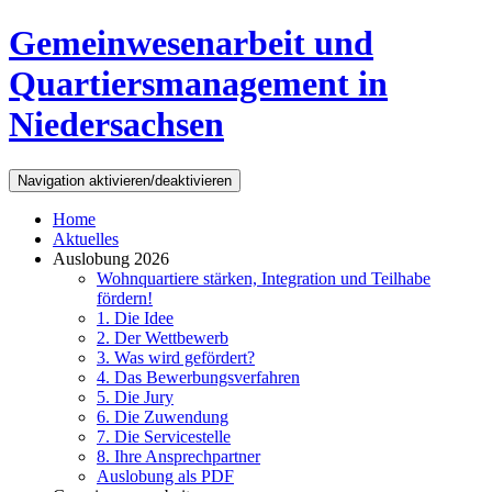
Direkt zum Inhalt
Gemeinwesenarbeit und
Quartiersmanagement in
Niedersachsen
Navigation aktivieren/deaktivieren
Home
Aktuelles
Auslobung 2026
Wohnquartiere stärken, Integration und Teilhabe
fördern!
1. Die Idee
2. Der Wettbewerb
3. Was wird gefördert?
4. Das Bewerbungsverfahren
5. Die Jury
6. Die Zuwendung
7. Die Servicestelle
8. Ihre Ansprechpartner
Auslobung als PDF