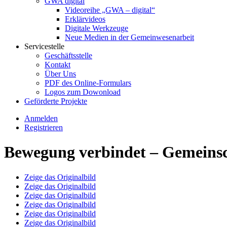
GWA digital
Videoreihe „GWA – digital“
Erklärvideos
Digitale Werkzeuge
Neue Medien in der Gemeinwesenarbeit
Servicestelle
Geschäftsstelle
Kontakt
Über Uns
PDF des Online-Formulars
Logos zum Dowonload
Geförderte Projekte
Anmelden
Registrieren
Bewegung verbindet – Gemeinsc
Zeige das Originalbild
Zeige das Originalbild
Zeige das Originalbild
Zeige das Originalbild
Zeige das Originalbild
Zeige das Originalbild