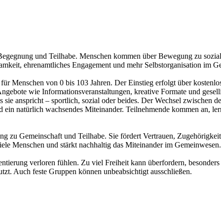
u Begegnung und Teilhabe. Menschen kommen über Bewegung zu soziale
samkeit, ehrenamtliches Engagement und mehr Selbstorganisation im 
ür Menschen von 0 bis 103 Jahren. Der Einstieg erfolgt über kostenlo
gebote wie Informationsveranstaltungen, kreative Formate und gesellig
sie anspricht – sportlich, sozial oder beides. Der Wechsel zwischen de
 ein natürlich wachsendes Miteinander. Teilnehmende kommen an, lern
 zu Gemeinschaft und Teilhabe. Sie fördert Vertrauen, Zugehörigkeit
 viele Menschen und stärkt nachhaltig das Miteinander im Gemeinwesen.
ntierung verloren fühlen. Zu viel Freiheit kann überfordern, besonde
tzt. Auch feste Gruppen können unbeabsichtigt ausschließen.