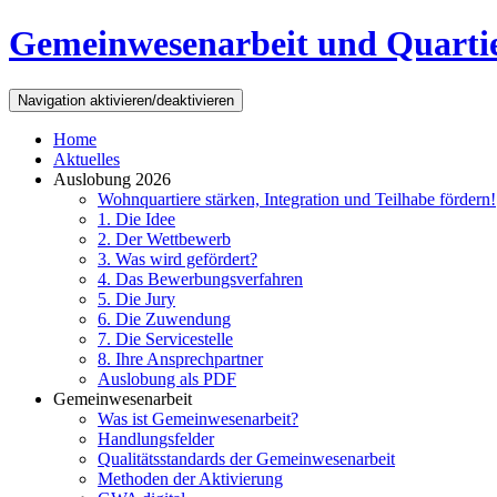
Direkt zum Inhalt
Gemeinwesenarbeit und Quarti
Navigation aktivieren/deaktivieren
Home
Aktuelles
Auslobung 2026
Wohnquartiere stärken, Integration und Teilhabe fördern!
1. Die Idee
2. Der Wettbewerb
3. Was wird gefördert?
4. Das Bewerbungsverfahren
5. Die Jury
6. Die Zuwendung
7. Die Servicestelle
8. Ihre Ansprechpartner
Auslobung als PDF
Gemeinwesenarbeit
Was ist Gemeinwesenarbeit?
Handlungsfelder
Qualitätsstandards der Gemeinwesenarbeit
Methoden der Aktivierung