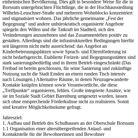
einheimischen Bevölkerung. Dies gilt in besondere Weise für die in
Borssum untergebrachten Flüchtlinge, die in der Hochhaussiedlung
Wilhelm-Leuschner-Straße und mehreren Wohnblocks konzentriert
und stigmatisiert wohnen. Das jährliche gemeinsame „Fest der
Begegnung“ und andere unbürokratisch organisierte Angebote
spiegeln den Willen und die Tatkraft im Stadtteil, sich den
Veränderungen anzunehmen und das Zusammenleben positiv zu
gestalten. Allerdings sind die infrastrukturellen Bedingungen hierfür
seit längerem nicht mehr ausreichend: das Angebot an
Kinderbetreuungsplätzen sowie Sprach- und Elternförderung ist
nicht bedarfsgerecht. Etablierte Freizeit- und Begegnungsstätten sind
stark sanierungsbedürftig und in ihrem Betrieb eingeschränkt (Das
Freibad ist bereits geschlossen, für seine Sanierung und zukünftige
Nutzung sucht die Stadt Emden an einem runden Tisch intensiv
nach Lösungen.) Alternative Räume, in denen Neuzugewanderte
Kontakte knüpfen können sowie Verantwortliche, die diese
„Treffpunkte“ organisieren, fehlen. Große integrierte Ansätze, wie
sie im Soziale Stadt Gebiet Barenburg umgesetzt wurden, lassen
sich ohne entsprechende Förderkulisse nicht zu realisieren. Somit
sind kreative Möglichkeitsräume gefragt.
Jahresziel:
1. Aufbau und Betrieb des Schulhauses an der Oberschule Borssum
1.1 Organisation einer altersübergreifenden Anlauf- und
Kontaktstelle für die Bewohnerinnen und Bewohner