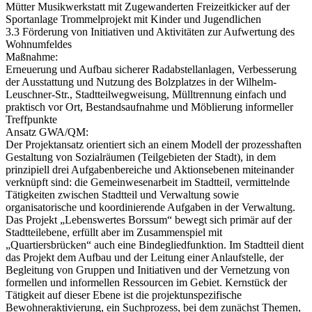
Mütter Musikwerkstatt mit Zugewanderten Freizeitkicker auf der
Sportanlage Trommelprojekt mit Kinder und Jugendlichen
3.3 Förderung von Initiativen und Aktivitäten zur Aufwertung des
Wohnumfeldes
Maßnahme:
Erneuerung und Aufbau sicherer Radabstellanlagen, Verbesserung
der Ausstattung und Nutzung des Bolzplatzes in der Wilhelm-
Leuschner-Str., Stadtteilwegweisung, Mülltrennung einfach und
praktisch vor Ort, Bestandsaufnahme und Möblierung informeller
Treffpunkte
Ansatz GWA/QM:
Der Projektansatz orientiert sich an einem Modell der prozesshaften
Gestaltung von Sozialräumen (Teilgebieten der Stadt), in dem
prinzipiell drei Aufgabenbereiche und Aktionsebenen miteinander
verknüpft sind: die Gemeinwesenarbeit im Stadtteil, vermittelnde
Tätigkeiten zwischen Stadtteil und Verwaltung sowie
organisatorische und koordinierende Aufgaben in der Verwaltung.
Das Projekt „Lebenswertes Borssum“ bewegt sich primär auf der
Stadtteilebene, erfüllt aber im Zusammenspiel mit
„Quartiersbrücken“ auch eine Bindegliedfunktion. Im Stadtteil dient
das Projekt dem Aufbau und der Leitung einer Anlaufstelle, der
Begleitung von Gruppen und Initiativen und der Vernetzung von
formellen und informellen Ressourcen im Gebiet. Kernstück der
Tätigkeit auf dieser Ebene ist die projektunspezifische
Bewohneraktivierung, ein Suchprozess, bei dem zunächst Themen,