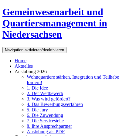
Direkt zum Inhalt
Gemeinwesenarbeit und
Quartiersmanagement in
Niedersachsen
Navigation aktivieren/deaktivieren
Home
Aktuelles
Auslobung 2026
Wohnquartiere stärken, Integration und Teilhabe
fördern!
1. Die Idee
2. Der Wettbewerb
3. Was wird gefördert?
4. Das Bewerbungsverfahren
5. Die Jury
6. Die Zuwendung
7. Die Servicestelle
8. Ihre Ansprechpartner
Auslobung als PDF