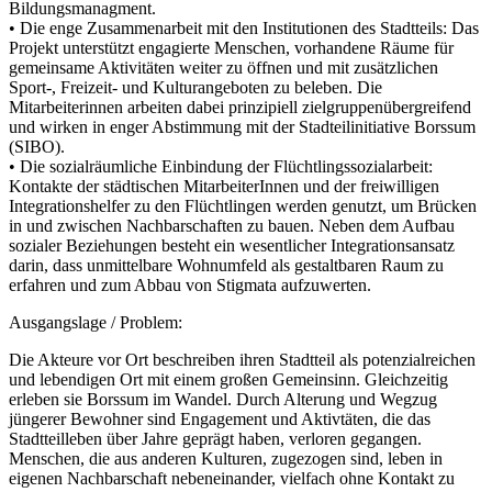
Bildungsmanagment.
• Die enge Zusammenarbeit mit den Institutionen des Stadtteils: Das
Projekt unterstützt engagierte Menschen, vorhandene Räume für
gemeinsame Aktivitäten weiter zu öffnen und mit zusätzlichen
Sport-, Freizeit- und Kulturangeboten zu beleben. Die
Mitarbeiterinnen arbeiten dabei prinzipiell zielgruppenübergreifend
und wirken in enger Abstimmung mit der Stadteilinitiative Borssum
(SIBO).
• Die sozialräumliche Einbindung der Flüchtlingssozialarbeit:
Kontakte der städtischen MitarbeiterInnen und der freiwilligen
Integrationshelfer zu den Flüchtlingen werden genutzt, um Brücken
in und zwischen Nachbarschaften zu bauen. Neben dem Aufbau
sozialer Beziehungen besteht ein wesentlicher Integrationsansatz
darin, dass unmittelbare Wohnumfeld als gestaltbaren Raum zu
erfahren und zum Abbau von Stigmata aufzuwerten.
Ausgangslage / Problem:
Die Akteure vor Ort beschreiben ihren Stadtteil als potenzialreichen
und lebendigen Ort mit einem großen Gemeinsinn. Gleichzeitig
erleben sie Borssum im Wandel. Durch Alterung und Wegzug
jüngerer Bewohner sind Engagement und Aktivtäten, die das
Stadtteilleben über Jahre geprägt haben, verloren gegangen.
Menschen, die aus anderen Kulturen, zugezogen sind, leben in
eigenen Nachbarschaft nebeneinander, vielfach ohne Kontakt zu