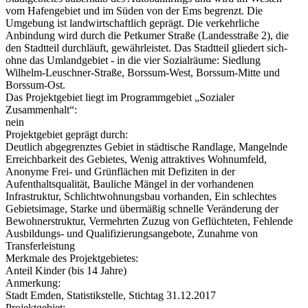
vom Hafengebiet und im Süden von der Ems begrenzt. Die
Umgebung ist landwirtschaftlich geprägt. Die verkehrliche
Anbindung wird durch die Petkumer Straße (Landesstraße 2), die
den Stadtteil durchläuft, gewährleistet. Das Stadtteil gliedert sich-
ohne das Umlandgebiet - in die vier Sozialräume: Siedlung
Wilhelm-Leuschner-Straße, Borssum-West, Borssum-Mitte und
Borssum-Ost.
Das Projektgebiet liegt im Programmgebiet „Sozialer
Zusammenhalt“:
nein
Projektgebiet geprägt durch:
Deutlich abgegrenztes Gebiet in städtische Randlage, Mangelnde
Erreichbarkeit des Gebietes, Wenig attraktives Wohnumfeld,
Anonyme Frei- und Grünflächen mit Defiziten in der
Aufenthaltsqualität, Bauliche Mängel in der vorhandenen
Infrastruktur, Schlichtwohnungsbau vorhanden, Ein schlechtes
Gebietsimage, Starke und übermäßig schnelle Veränderung der
Bewohnerstruktur, Vermehrten Zuzug von Geflüchteten, Fehlende
Ausbildungs- und Qualifizierungsangebote, Zunahme von
Transferleistung
Merkmale des Projektgebietes:
Anteil Kinder (bis 14 Jahre)
Anmerkung:
Stadt Emden, Statistikstelle, Stichtag 31.12.2017
Projektgebiet: